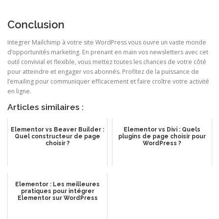
https://www.tiktok.com/@/video/7260185442107215150?
Conclusion
u_code=dj7i3ddc1626f1&share_item_id=7260185442107215150&share_
app_id=1233
Integrer Mailchimp à votre site WordPress vous ouvre un vaste monde
d’opportunités marketing. En prenant en main vos newsletters avec cet
outil convivial et flexible, vous mettez toutes les chances de votre côté
pour atteindre et engager vos abonnés. Profitez de la puissance de
l’emailing pour communiquer efficacement et faire croître votre activité
en ligne.
Articles similaires :
Elementor vs Beaver Builder :
Elementor vs Divi : Quels
Quel constructeur de page
plugins de page choisir pour
choisir ?
WordPress ?
Elementor : Les meilleures
pratiques pour intégrer
Elementor sur WordPress