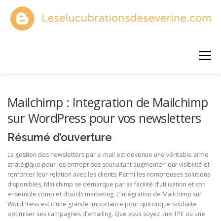
Aller
au
contenu
Menu
ACCUEIL
DÉFINITION BLOG
LANCER UN BLOG
Mailchimp : Integration de Mailchimp
sur WordPress pour vos newsletters
CHOISIR UN BLOG
CRÉER UN BLOG
Résumé d’ouverture
La gestion des newsletters par e-mail est devenue une véritable arme
stratégique pour les entreprises souhaitant augmenter leur visibilité et
VISIBILITÉ DU BLOG
renforcer leur relation avec les clients. Parmi les nombreuses solutions
disponibles, Mailchimp se démarque par sa facilité d’utilisation et son
ensemble complet d’outils marketing. L’intégration de Mailchimp sur
WordPress est d’une grande importance pour quiconque souhaite
optimiser ses campagnes d’emailing. Que vous soyez une TPE ou une