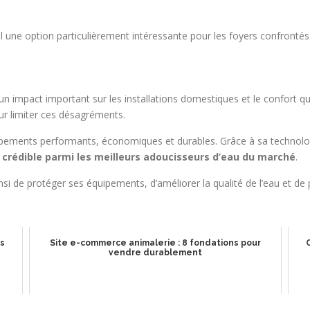
al une option particulièrement intéressante pour les foyers confrontés
un impact important sur les installations domestiques et le confort quo
our limiter ces désagréments.
ments performants, économiques et durables. Grâce à sa technologie o
crédible parmi les meilleurs adoucisseurs d’eau du marché
.
de protéger ses équipements, d’améliorer la qualité de l’eau et de pr
ns
Site e-commerce animalerie : 8 fondations pour
vendre durablement