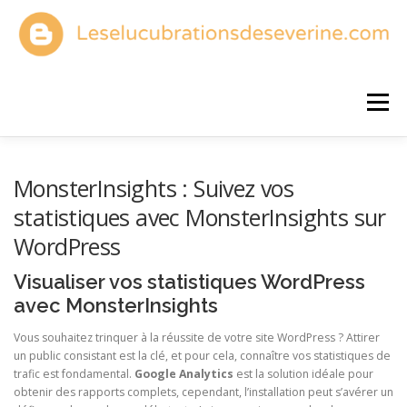
Aller
au
contenu
Menu
ACCUEIL
DÉFINITION BLOG
LANCER UN BLOG
MonsterInsights : Suivez vos
statistiques avec MonsterInsights sur
WordPress
CHOISIR UN BLOG
CRÉER UN BLOG
Visualiser vos statistiques WordPress
avec MonsterInsights
VISIBILITÉ DU BLOG
Vous souhaitez trinquer à la réussite de votre site WordPress ? Attirer
un public consistant est la clé, et pour cela, connaître vos statistiques de
trafic est fondamental.
Google Analytics
est la solution idéale pour
obtenir des rapports complets, cependant, l’installation peut s’avérer un