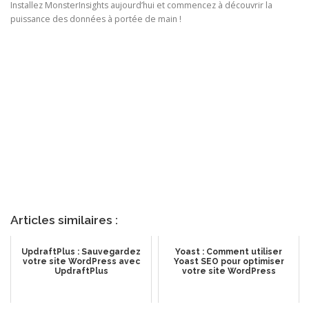
Installez MonsterInsights aujourd’hui et commencez à découvrir la
puissance des données à portée de main !
Articles similaires :
@camacarinoticias
UpdraftPlus : Sauvegardez
Yoast : Comment utiliser
Veja como foi a passagem do fogo simbólico por Camaçari Bahia
votre site WordPress avec
Yoast SEO pour optimiser
♬ original sound – camacarinoticias – camacarinoticias
UpdraftPlus
votre site WordPress